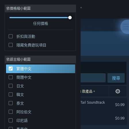
登入
依價格縮小範圍
任何價格
商店
折扣與活動
社群
隱藏免費遊玩項目
開發人員: ElectroKaplosion LLC
關於
依語言縮小範圍
排序依據
相關性
繁體中文
客服
簡體中文
搜尋
日文
變更語言
2 項相符的搜尋結果。 已根據您的偏好設定排除 3 款產品。
韓文
取得 Steam 行動應用程式
MareQuest: An Interactive Tail Soundtrack
泰文
$0.99
阿拉伯文
檢視電腦版網頁
MareQuest Soundtrack
$0.99
印尼語
馬來文