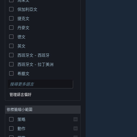
保加利亞文
捷克文
丹麥文
德文
英文
西班牙文 - 西班牙
西班牙文 - 拉丁美洲
希臘文
管理語言偏好
依標籤縮小範圍
© Valve Corporation. 版權所有。所有商標皆為個別所有
策略
權人在美國與其它國家（地區）之財產。
隱私權政策
|
法律聲明
|
輔助功能
|
Steam 訂戶協議
|
退款
|
動作
Cookie