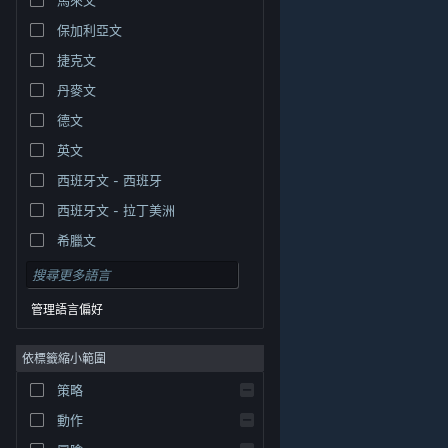
保加利亞文
捷克文
丹麥文
德文
英文
西班牙文 - 西班牙
西班牙文 - 拉丁美洲
希臘文
管理語言偏好
依標籤縮小範圍
© Valve Corporation. 版權所有。所有商標皆為個別所有
策略
權人在美國與其它國家（地區）之財產。
隱私權政策
|
法律聲明
|
輔助功能
|
Steam 訂戶協議
|
退款
|
動作
Cookie