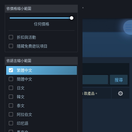
登入
依價格縮小範圍
任何價格
商店
折扣與活動
社群
隱藏免費遊玩項目
開發人員: ENTERi
關於
依語言縮小範圍
排序依據
相關性
繁體中文
客服
簡體中文
搜尋
日文
變更語言
0 項相符的搜尋結果。 已根據您的偏好設定排除 3 款產品。
韓文
取得 Steam 行動應用程式
泰文
阿拉伯文
檢視電腦版網頁
印尼語
馬來文