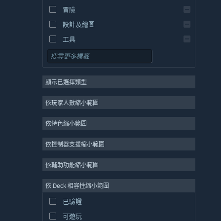
冒險
設計及繪圖
工具
免費遊玩
角色扮演
顯示已選擇類型
大型多人
獨立
依玩家人數縮小範圍
搶先體驗
依特色縮小範圍
休閒
模擬
依控制器支援縮小範圍
競速
依輔助功能縮小範圍
運動
依 Deck 相容性縮小範圍
影像製作
已驗證
圖片編輯
可遊玩