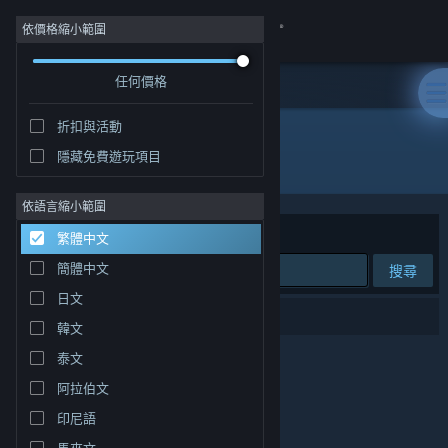
登入
依價格縮小範圍
任何價格
商店
折扣與活動
社群
隱藏免費遊玩項目
開發人員: Damian
關於
依語言縮小範圍
排序依據
相關性
繁體中文
客服
簡體中文
搜尋
日文
變更語言
0 項相符的搜尋結果。
韓文
取得 Steam 行動應用程式
泰文
阿拉伯文
檢視電腦版網頁
印尼語
馬來文