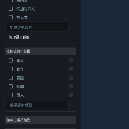
保加利亞文
捷克文
丹麥文
德文
管理語言偏好
英文
依標籤縮小範圍
西班牙文 - 西班牙
西班牙文 - 拉丁美洲
獨立
希臘文
動作
冒險
休閒
單人
模擬
© Valve Corporation. 版權所有。所有商標皆為個別所有
角色扮演
權人在美國與其它國家（地區）之財產。
隱私權政策
|
法律聲明
|
輔助功能
|
Steam 訂戶協議
|
退款
|
顯示已選擇類型
策略
Cookie