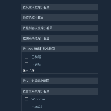
2D
依玩家人數縮小範圍
搶先體驗
依特色縮小範圍
3D
免費遊玩
依控制器支援縮小範圍
氛圍
依輔助功能縮小範圍
劇情豐富
依 Deck 相容性縮小範圍
色彩鮮艷
已驗證
探索
可遊玩
深入了解
依 VR 支援縮小範圍
依作業系統縮小範圍
Windows
macOS