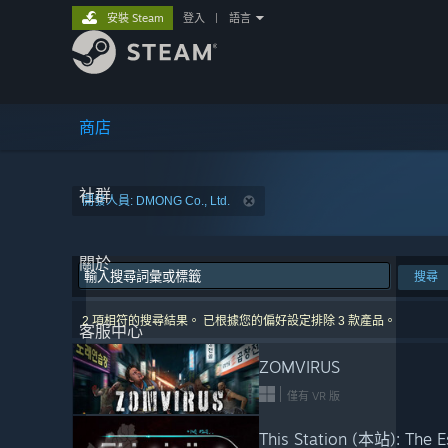
安裝 Steam
登入
|
語言
商店
社群
開發人員: DMONG Co., Ltd.
關於
搜尋
2 項相符的搜尋結果。 已根據您的偏好設定排除 3 款產品。
客服中心
ZOMVIRUS
僅有 VR 版
This Station (本站): The 