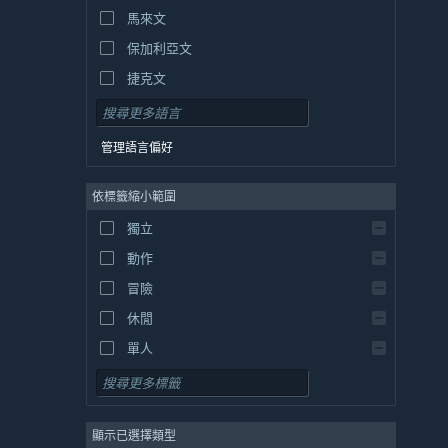
馬來文
保加利亞文
捷克文
丹麥文
德文
管理語言偏好
英文
依標籤縮小範圍
西班牙文 - 西班牙
西班牙文 - 拉丁美洲
獨立
希臘文
動作
冒險
休閒
單人
模擬
角色扮演
顯示已選擇類型
策略