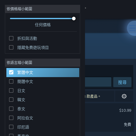
登入
依價格縮小範圍
任何價格
商店
折扣與活動
社群
隱藏免費遊玩項目
開發人員: Cowleyfornia Studios
關於
依語言縮小範圍
排序依據
相關性
繁體中文
客服
簡體中文
搜尋
日文
變更語言
2 項相符的搜尋結果。 已根據您的偏好設定排除 3 款產品。
韓文
取得 Steam 行動應用程式
鐵路物語
泰文
$10.99
阿拉伯文
檢視電腦版網頁
鐵路物語 Demo
免費
印尼語
馬來文