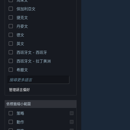
保加利亞文
捷克文
丹麥文
德文
英文
西班牙文 - 西班牙
西班牙文 - 拉丁美洲
希臘文
管理語言偏好
依標籤縮小範圍
© Valve Corporation. 版權所有。所有商標皆為個別所有
策略
權人在美國與其它國家（地區）之財產。
隱私權政策
|
法律聲明
|
輔助功能
|
Steam 訂戶協議
|
退款
|
動作
Cookie