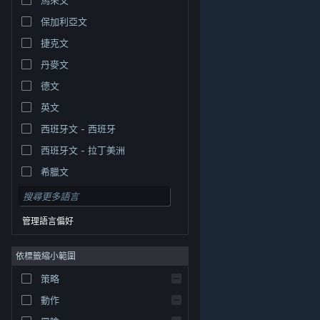
保加利亞文
捷克文
丹麥文
德文
英文
西班牙文 - 西班牙
西班牙文 - 拉丁美洲
希臘文
管理語言偏好
依標籤縮小範圍
© Valve Corporation. 版權所有。所有商標皆為個別所有
策略
權人在美國與其它國家（地區）之財產。
隱私權政策
|
法律聲明
|
輔助功能
|
Steam 訂戶協議
|
退款
|
動作
Cookie