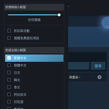
登入
依價格縮小範圍
任何價格
商店
折扣與活動
社群
隱藏免費遊玩項目
開發人員: Cihad Turhan
關於
依語言縮小範圍
排序依據
相關性
繁體中文
客服
簡體中文
搜尋
日文
變更語言
0 項相符的搜尋結果。 已根據您的偏好設定排除 1 款產品。
韓文
取得 Steam 行動應用程式
泰文
阿拉伯文
檢視電腦版網頁
印尼語
馬來文