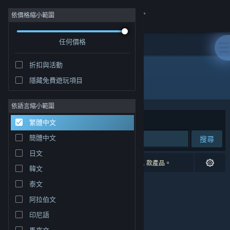
登入
依價格縮小範圍
任何價格
商店
折扣與活動
社群
隱藏免費遊玩項目
開發人員: Chris Hodge
關於
依語言縮小範圍
排序依據
相關性
繁體中文
客服
簡體中文
搜尋
日文
變更語言
0 項相符的搜尋結果。 已根據您的偏好設定排除 1 款產品。
韓文
取得 Steam 行動應用程式
泰文
阿拉伯文
檢視電腦版網頁
印尼語
馬來文