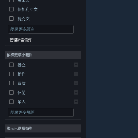
保加利亞文
捷克文
丹麥文
德文
管理語言偏好
英文
依標籤縮小範圍
西班牙文 - 西班牙
西班牙文 - 拉丁美洲
獨立
希臘文
動作
冒險
休閒
單人
模擬
© Valve Corporation. 版權所有。所有商標皆為個別所有
角色扮演
權人在美國與其它國家（地區）之財產。
隱私權政策
|
法律聲明
|
輔助功能
|
Steam 訂戶協議
|
退款
|
顯示已選擇類型
策略
Cookie