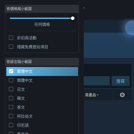
登入
依價格縮小範圍
任何價格
商店
折扣與活動
社群
隱藏免費遊玩項目
開發人員: Che
關於
依語言縮小範圍
排序依據
相關性
繁體中文
客服
簡體中文
搜尋
日文
變更語言
0 項相符的搜尋結果。 已根據您的偏好設定排除 1 款產品。
韓文
取得 Steam 行動應用程式
泰文
阿拉伯文
檢視電腦版網頁
印尼語
馬來文