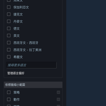
保加利亞文
捷克文
丹麥文
德文
英文
西班牙文 - 西班牙
西班牙文 - 拉丁美洲
希臘文
管理語言偏好
依標籤縮小範圍
© Valve Corporation. 版權所有。所有商標皆為個別所有
策略
權人在美國與其它國家（地區）之財產。
隱私權政策
|
法律聲明
|
輔助功能
|
Steam 訂戶協議
|
退款
|
動作
Cookie