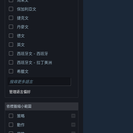
保加利亞文
捷克文
丹麥文
德文
英文
西班牙文 - 西班牙
西班牙文 - 拉丁美洲
希臘文
管理語言偏好
依標籤縮小範圍
© Valve Corporation. 版權所有。所有商標皆為個別所有
策略
權人在美國與其它國家（地區）之財產。
隱私權政策
|
法律聲明
|
輔助功能
|
Steam 訂戶協議
|
退款
|
動作
Cookie