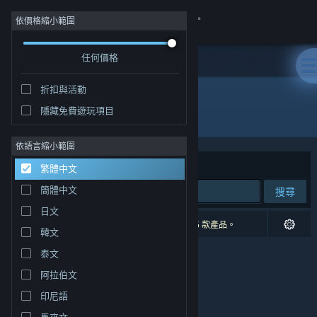
登入
依價格縮小範圍
任何價格
商店
折扣與活動
社群
隱藏免費遊玩項目
開發人員: Cascadia Games
關於
依語言縮小範圍
排序依據
相關性
繁體中文
客服
簡體中文
搜尋
日文
變更語言
0 項相符的搜尋結果。 已根據您的偏好設定排除 5 款產品。
韓文
取得 Steam 行動應用程式
泰文
阿拉伯文
檢視電腦版網頁
印尼語
馬來文