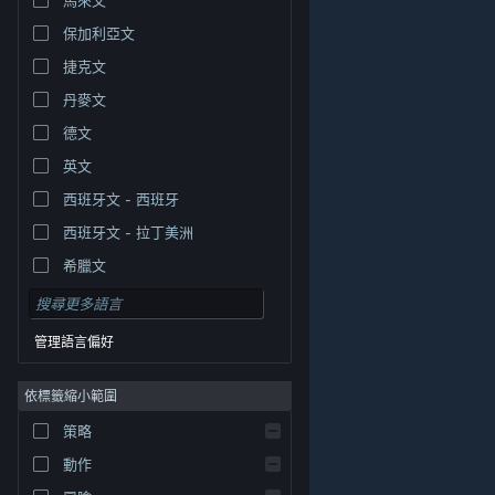
保加利亞文
捷克文
丹麥文
德文
英文
西班牙文 - 西班牙
西班牙文 - 拉丁美洲
希臘文
管理語言偏好
依標籤縮小範圍
© Valve Corporation. 版權所有。所有商標皆為個別所有
策略
權人在美國與其它國家（地區）之財產。
隱私權政策
|
法律聲明
|
輔助功能
|
Steam 訂戶協議
|
退款
|
動作
Cookie