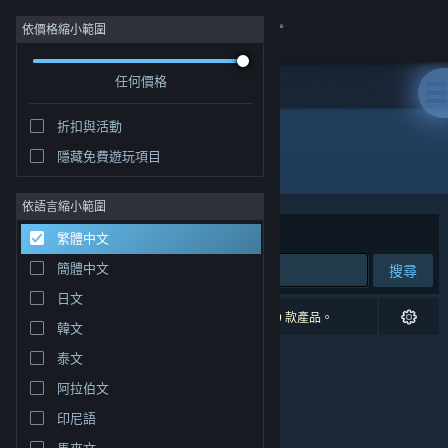
登入
依價格縮小範圍
任何價格
商店
折扣與活動
社群
隱藏免費遊玩項目
開發人員: Canalside Studios
關於
依語言縮小範圍
排序依據
相關性
繁體中文
客服
簡體中文
搜尋
日文
變更語言
0 項相符的搜尋結果。 已根據您的偏好設定排除 9 款產品。
韓文
取得 Steam 行動應用程式
泰文
阿拉伯文
檢視電腦版網頁
印尼語
馬來文