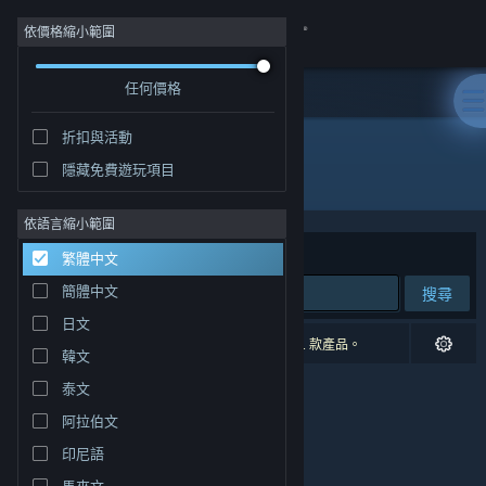
登入
依價格縮小範圍
任何價格
商店
折扣與活動
社群
隱藏免費遊玩項目
開發人員: Benjamin Mathis
關於
依語言縮小範圍
排序依據
相關性
繁體中文
客服
簡體中文
搜尋
日文
變更語言
0 項相符的搜尋結果。 已根據您的偏好設定排除 1 款產品。
韓文
取得 Steam 行動應用程式
泰文
阿拉伯文
檢視電腦版網頁
印尼語
馬來文