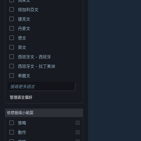
保加利亞文
捷克文
丹麥文
德文
英文
西班牙文 - 西班牙
西班牙文 - 拉丁美洲
希臘文
管理語言偏好
依標籤縮小範圍
© Valve Corporation. 版權所有。所有商標皆為個別所有
策略
權人在美國與其它國家（地區）之財產。
隱私權政策
|
法律聲明
|
輔助功能
|
Steam 訂戶協議
|
退款
|
動作
Cookie