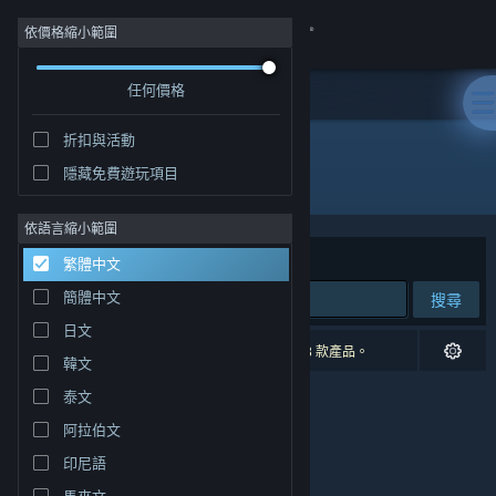
登入
依價格縮小範圍
任何價格
商店
折扣與活動
社群
隱藏免費遊玩項目
開發人員: Andrealphus Games
關於
依語言縮小範圍
排序依據
相關性
繁體中文
客服
簡體中文
搜尋
日文
變更語言
0 項相符的搜尋結果。 已根據您的偏好設定排除 3 款產品。
韓文
取得 Steam 行動應用程式
泰文
阿拉伯文
檢視電腦版網頁
印尼語
馬來文