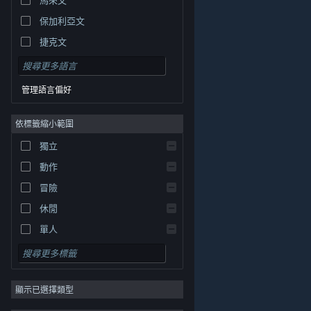
保加利亞文
捷克文
丹麥文
德文
管理語言偏好
英文
依標籤縮小範圍
西班牙文 - 西班牙
西班牙文 - 拉丁美洲
獨立
希臘文
動作
冒險
休閒
單人
模擬
© Valve Corporation. 版權所有。所有商標皆為個別所有
角色扮演
權人在美國與其它國家（地區）之財產。
隱私權政策
|
法律聲明
|
輔助功能
|
Steam 訂戶協議
|
退款
|
顯示已選擇類型
策略
Cookie