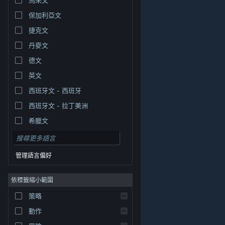
保加利亞文
捷克文
丹麥文
德文
英文
西班牙文 - 西班牙
西班牙文 - 拉丁美洲
希臘文
管理語言偏好
依標籤縮小範圍
© Valve Corporation. 版權所有。所有商標皆為個別所有
策略
權人在美國與其它國家（地區）之財產。
隱私權政策
|
法律聲明
|
輔助功能
|
Steam 訂戶協議
|
退款
|
動作
Cookie