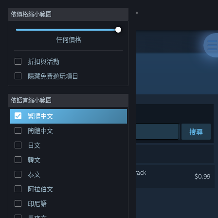
登入
依價格縮小範圍
任何價格
商店
折扣與活動
社群
隱藏免費遊玩項目
開發人員: Abdenara
關於
依語言縮小範圍
排序依據
相關性
繁體中文
客服
簡體中文
搜尋
日文
變更語言
1 項相符的搜尋結果。
韓文
取得 Steam 行動應用程式
Clans to Kingdoms Soundtrack
泰文
$0.99
阿拉伯文
檢視電腦版網頁
印尼語
馬來文