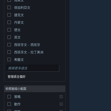
保加利亞文
捷克文
丹麥文
德文
英文
西班牙文 - 西班牙
西班牙文 - 拉丁美洲
希臘文
管理語言偏好
依標籤縮小範圍
© Valve Corporation. 版權所有。所有商標皆為個別所有
策略
權人在美國與其它國家（地區）之財產。
隱私權政策
|
法律聲明
|
輔助功能
|
Steam 訂戶協議
|
退款
|
動作
Cookie