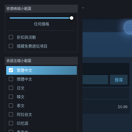
登入
依價格縮小範圍
任何價格
商店
折扣與活動
社群
隱藏免費遊玩項目
開發人員: g3ntlebreeze
關於
依語言縮小範圍
排序依據
相關性
繁體中文
客服
簡體中文
搜尋
日文
變更語言
1 項相符的搜尋結果。
韓文
取得 Steam 行動應用程式
Wyvia Soundtrack
泰文
$0.99
阿拉伯文
檢視電腦版網頁
印尼語
馬來文