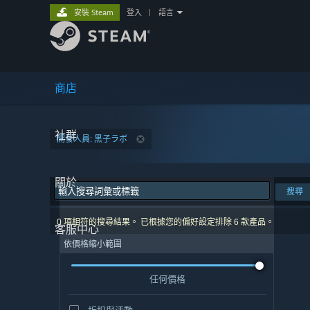
安裝 Steam
登入
|
語言
商店
社群
開發人員: 黒子ラボ
關於
搜尋
0 項相符的搜尋結果。 已根據您的偏好設定排除 6 款產品。
客服中心
依價格縮小範圍
任何價格