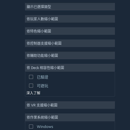
顯示已選擇類型
大型多人
獨立
依玩家人數縮小範圍
搶先體驗
依特色縮小範圍
休閒
模擬
依控制器支援縮小範圍
競速
依輔助功能縮小範圍
運動
依 Deck 相容性縮小範圍
影像製作
已驗證
圖片編輯
可遊玩
深入了解
依 VR 支援縮小範圍
依作業系統縮小範圍
Windows