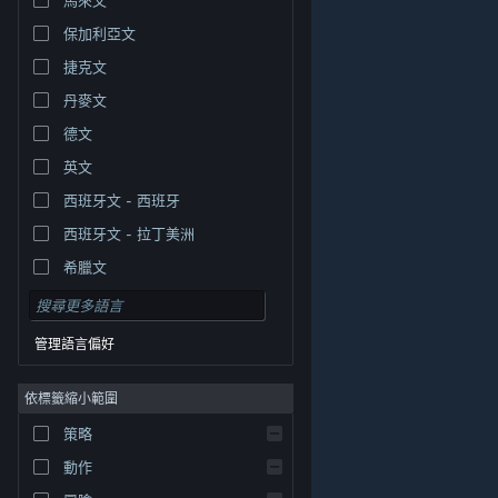
保加利亞文
捷克文
丹麥文
德文
英文
西班牙文 - 西班牙
西班牙文 - 拉丁美洲
希臘文
管理語言偏好
依標籤縮小範圍
© Valve Corporation. 版權所有。所有商標皆為個別所有
策略
權人在美國與其它國家（地區）之財產。
隱私權政策
|
法律聲明
|
輔助功能
|
Steam 訂戶協議
|
退款
|
動作
Cookie