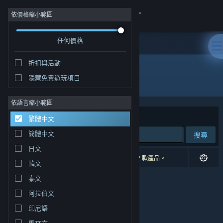
登入
依價格縮小範圍
任何價格
商店
折扣與活動
社群
隱藏免費遊玩項目
開發人員: 電脳遊戯最高会議
關於
依語言縮小範圍
排序依據
相關性
繁體中文
客服
簡體中文
搜尋
日文
變更語言
0 項相符的搜尋結果。 已根據您的偏好設定排除 2 款產品。
韓文
取得 Steam 行動應用程式
泰文
阿拉伯文
檢視電腦版網頁
印尼語
馬來文