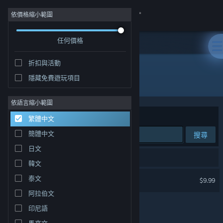
登入
依價格縮小範圍
任何價格
商店
折扣與活動
社群
隱藏免費遊玩項目
開發人員: Новый Диск
關於
依語言縮小範圍
排序依據
相關性
繁體中文
客服
簡體中文
搜尋
日文
變更語言
1 項相符的搜尋結果。
韓文
取得 Steam 行動應用程式
9th Company 第9連隊
泰文
$9.99
阿拉伯文
檢視電腦版網頁
印尼語
馬來文