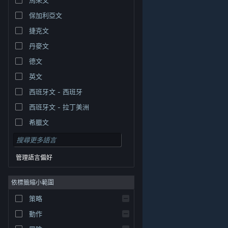
保加利亞文
捷克文
丹麥文
德文
英文
西班牙文 - 西班牙
西班牙文 - 拉丁美洲
希臘文
管理語言偏好
依標籤縮小範圍
© Valve Corporation. 版權所有。所有商標皆為個別所有
策略
權人在美國與其它國家（地區）之財產。
隱私權政策
|
法律聲明
|
輔助功能
|
Steam 訂戶協議
|
退款
|
動作
Cookie