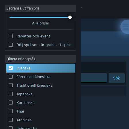
Logga in
Begränsa utifrån pris
Alla priser
Butik
Rabatter och event
Gemenskap
Dölj spel som är gratis att spela
"Winston Carter"
Om
Filtrera efter språk
Sortera efter
Relevans
Svenska
Support
Förenklad kinesiska
Sök
Traditionell kinesiska
Byt språk
0 träffar matchade din sökning.
Japanska
Skaffa Steams mobilapp
Koreanska
Thai
Se skrivbordswebbplats
Arabiska
Indonesiska