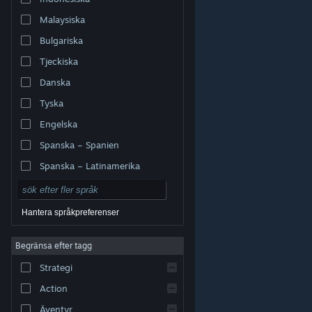
Malaysiska
Bulgariska
Tjeckiska
Danska
Tyska
Engelska
Spanska – Spanien
Spanska – Latinamerika
Hantera språkpreferenser
Begränsa efter tagg
© Valve Corporation. Alla rättigheter förbehållna. Alla
Strategi
varumärken tillhör respektive ägare i USA och andra
länder.
Integritetspolicy
|
Juridisk information
|
Tillgänglighet
|
Steams abonnentavtal
|
Action
Återbetalningar
|
Cookies
Äventyr