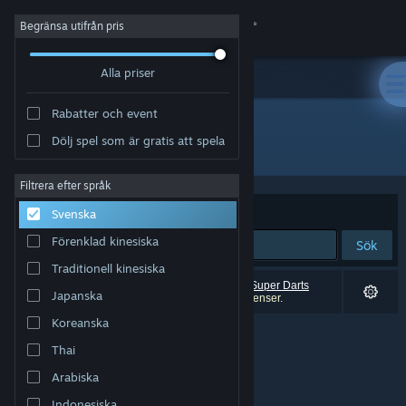
Logga in
Begränsa utifrån pris
Alla priser
Butik
Rabatter och event
Gemenskap
Dölj spel som är gratis att spela
"Super Darts Champs"
Om
Filtrera efter språk
Sortera efter
Relevans
Svenska
Support
Förenklad kinesiska
Sök
Traditionell kinesiska
Byt språk
0 träffar matchade din sökning. 1 titel (inklusive
Super Darts
Japanska
Champs
) har exkluderats baserat på dina preferenser.
Skaffa Steams mobilapp
Koreanska
Thai
Se skrivbordswebbplats
Arabiska
Indonesiska