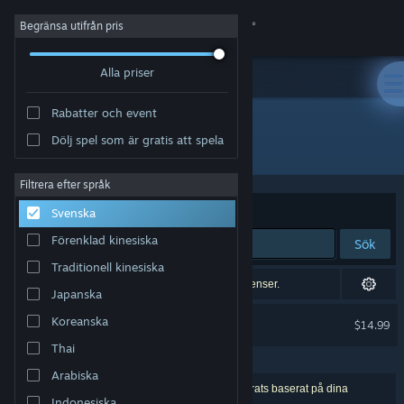
Logga in
Begränsa utifrån pris
Alla priser
Butik
Rabatter och event
Gemenskap
Dölj spel som är gratis att spela
"Seeds of Calamity"
Om
Filtrera efter språk
Sortera efter
Relevans
Svenska
Support
Förenklad kinesiska
Sök
Traditionell kinesiska
Byt språk
1 exakt träff, som censurerades efter dina preferenser.
Japanska
Skaffa Steams mobilapp
Seeds of Calamity
Koreanska
$14.99
EXKLUDERADES AV DINA PREFERENSER
Thai
Se skrivbordswebbplats
Arabiska
1 träff matchade din sökning. 0 titlar har exkluderats baserat på dina
Indonesiska
preferenser.