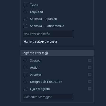
Tyska
Engelska
Spanska – Spanien
Spanska – Latinamerika
Hantera språkpreferenser
Begränsa efter tagg
Strategi
Action
Äventyr
Design och illustration
Hjälpprogram
Gratis att spela
RPG (rollspel)