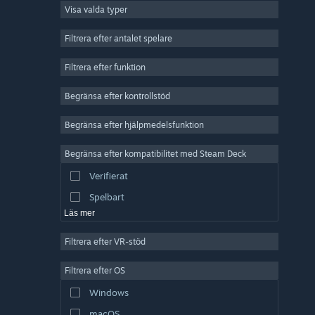
Visa valda typer
MMO
Indie
Filtrera efter antalet spelare
Early Access
Filtrera efter funktion
Fritid
Begränsa efter kontrollstöd
Simulering
Racing
Begränsa efter hjälpmedelsfunktion
Sport
Begränsa efter kompatibilitet med Steam Deck
Videoproduktion
Verifierat
Bildredigering
Spelbart
Läs mer
Filtrera efter VR-stöd
Filtrera efter OS
Windows
macOS