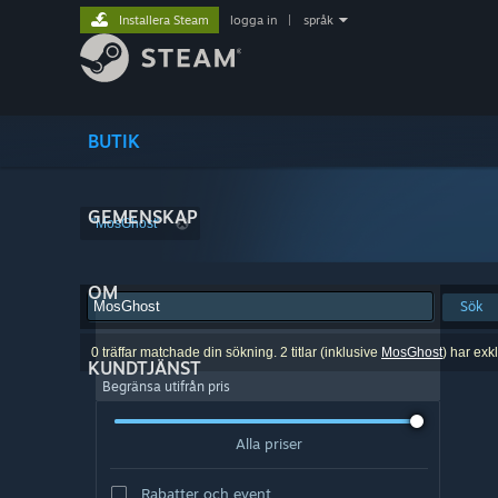
Installera Steam
logga in
|
språk
BUTIK
GEMENSKAP
"MosGhost"
OM
Sök
0 träffar matchade din sökning. 2 titlar (inklusive
MosGhost
) har exk
KUNDTJÄNST
Begränsa utifrån pris
Alla priser
Rabatter och event