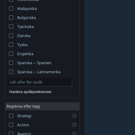
Malaysiska
Bulgariska
Tjeckiska
Danska
Tyska
Engelska
Spanska – Spanien
Spanska – Latinamerika
Hantera språkpreferenser
Begränsa efter tagg
© Valve Corporation. Alla rättigheter förbehållna. Alla
Strategi
varumärken tillhör respektive ägare i USA och andra
länder.
Integritetspolicy
|
Juridisk information
|
Tillgänglighet
|
Steams abonnentavtal
|
Action
Återbetalningar
|
Cookies
Äventyr