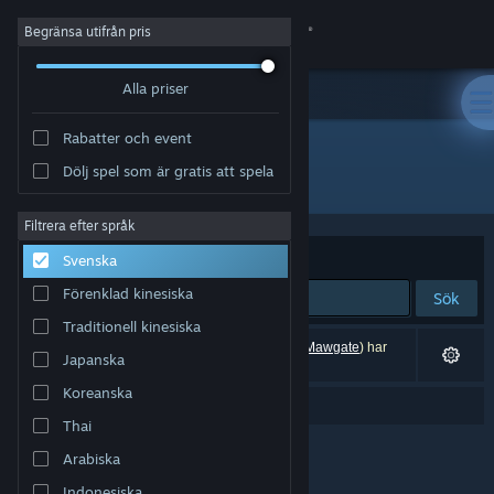
Logga in
Begränsa utifrån pris
Alla priser
Butik
Rabatter och event
Gemenskap
Dölj spel som är gratis att spela
"Mawgate"
Om
Filtrera efter språk
Sortera efter
Relevans
Svenska
Support
Förenklad kinesiska
Sök
Traditionell kinesiska
Byt språk
0 träffar matchade din sökning. 1 titel (inklusive
Mawgate
) har
Japanska
exkluderats baserat på dina preferenser.
Skaffa Steams mobilapp
Koreanska
Menade du ”
mandate
”?
Thai
Se skrivbordswebbplats
Arabiska
Indonesiska