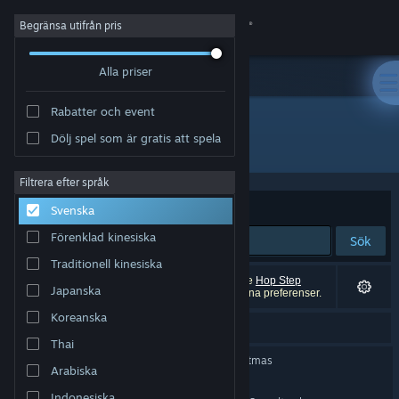
Logga in
Begränsa utifrån pris
Alla priser
Butik
Rabatter och event
Gemenskap
Dölj spel som är gratis att spela
"HOP STEP SING"
Om
Filtrera efter språk
Sortera efter
Relevans
Svenska
Support
Förenklad kinesiska
Sök
Traditionell kinesiska
Byt språk
2 träffar matchade din sökning. 13 titlar (inklusive
Hop Step
Japanska
Sing! Astral Piece
) har exkluderats baserat på dina preferenser.
Skaffa Steams mobilapp
Koreanska
Menade du ”
hop star sims
”?
Thai
Se skrivbordswebbplats
The Grinch 2: Saving Christmas
Arabiska
Indonesiska