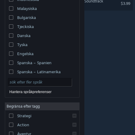
Tuttle: Star Flower Harvest Soundtrack
$3.99
Malaysiska
Bulgariska
Tjeckiska
Danska
Tyska
Engelska
Spanska – Spanien
Spanska – Latinamerika
Hantera språkpreferenser
Begränsa efter tagg
© Valve Corporation. Alla rättigheter förbehållna. Alla
Strategi
varumärken tillhör respektive ägare i USA och andra
länder.
Integritetspolicy
|
Juridisk information
|
Tillgänglighet
|
Steams abonnentavtal
|
Action
Återbetalningar
|
Cookies
Äventyr