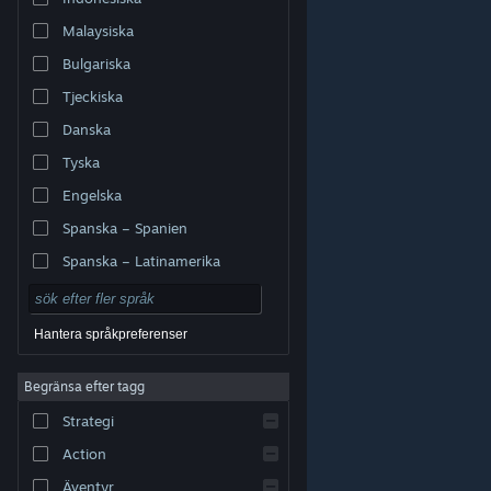
Malaysiska
Bulgariska
Tjeckiska
Danska
Tyska
Engelska
Spanska – Spanien
Spanska – Latinamerika
Hantera språkpreferenser
Begränsa efter tagg
© Valve Corporation. Alla rättigheter förbehållna. Alla
Strategi
varumärken tillhör respektive ägare i USA och andra
länder.
Integritetspolicy
|
Juridisk information
|
Tillgänglighet
|
Steams abonnentavtal
|
Action
Återbetalningar
|
Cookies
Äventyr