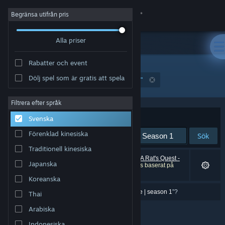
Logga in
Begränsa utifrån pris
Alla priser
Butik
Rabatter och event
Gemenskap
Dölj spel som är gratis att spela
"A Rat's Quest - The Way Back Home | Season 1"
Om
Filtrera efter språk
Sortera efter
Relevans
Svenska
Support
Förenklad kinesiska
Sök
Traditionell kinesiska
Byt språk
0 träffar matchade din sökning. 2 titlar (inklusive
A Rat's Quest -
Japanska
The Way Back Home | Season 1
) har exkluderats baserat på
dina preferenser.
Skaffa Steams mobilapp
Koreanska
Menade du ”
a rat's quest \- them way black home | season 1
”?
Thai
Se skrivbordswebbplats
Arabiska
Indonesiska