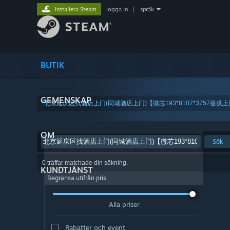
Installera Steam
logga in
|
språk
BUTIK
GEMENSKAP
"北京延庆区找酒店上门(同城酒店上门)【微芯193*8107*3757
OM
Sök
0 träffar matchade din sökning.
KUNDTJÄNST
Begränsa utifrån pris
Alla priser
Rabatter och event