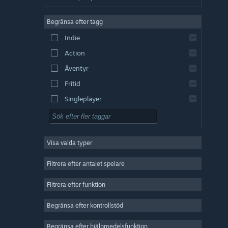
Tyska
Begränsa efter tagg
Engelska
Indie
Spanska – Spanien
Action
Spanska – Latinamerika
Äventyr
Fritid
Singleplayer
Simulering
RPG (rollspel)
Visa valda typer
Strategi
2D
Filtrera efter antalet spelare
Early Access
Filtrera efter funktion
3D
Begränsa efter kontrollstöd
Gratis att spela
Atmosfäriskt
Begränsa efter hjälpmedelsfunktion