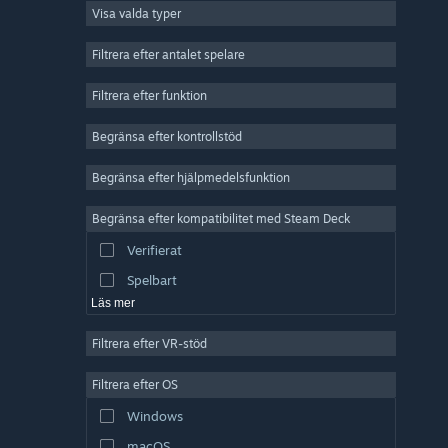
Visa valda typer
MMO
Indie
Filtrera efter antalet spelare
Early Access
Filtrera efter funktion
Fritid
Begränsa efter kontrollstöd
Simulering
Racing
Begränsa efter hjälpmedelsfunktion
Sport
Begränsa efter kompatibilitet med Steam Deck
Videoproduktion
Verifierat
Bildredigering
Spelbart
Läs mer
Filtrera efter VR-stöd
Filtrera efter OS
Windows
macOS