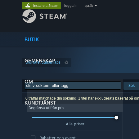
Installera Steam
logga in
|
språk
BUTIK
GEMENSKAP
Utgivare: gurkenlabs
OM
Sök
0 träffar matchade din sökning. 1 titel har exkluderats baserat på di
KUNDTJÄNST
Begränsa utifrån pris
Alla priser
Rabatter och event