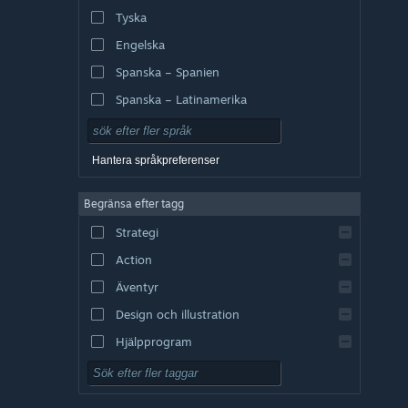
Tyska
Engelska
Spanska – Spanien
Spanska – Latinamerika
Hantera språkpreferenser
Begränsa efter tagg
Strategi
Action
Äventyr
Design och illustration
Hjälpprogram
Gratis att spela
RPG (rollspel)