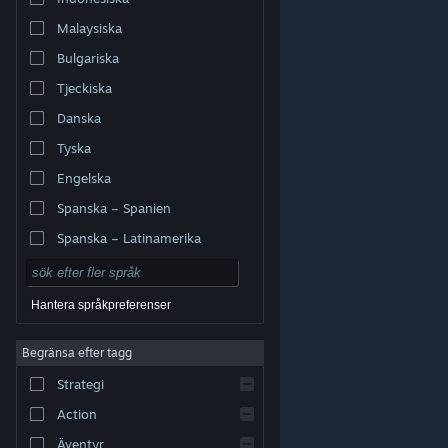
Malaysiska
Bulgariska
Tjeckiska
Danska
Tyska
Engelska
Spanska – Spanien
Spanska – Latinamerika
Hantera språkpreferenser
Begränsa efter tagg
© Valve Corporation. Alla rättigheter förbehållna. Alla
Strategi
varumärken tillhör respektive ägare i USA och andra
länder.
Integritetspolicy
|
Juridisk information
|
Tillgänglighet
|
Steams abonnentavtal
|
Action
Återbetalningar
|
Cookies
Äventyr