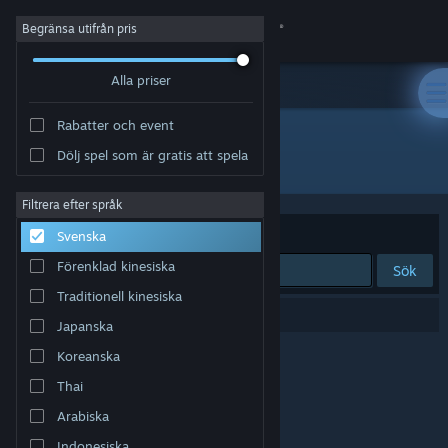
Logga in
Begränsa utifrån pris
Alla priser
Butik
Rabatter och event
Gemenskap
Dölj spel som är gratis att spela
Utgivare: VOYVOD ARTS
Om
Filtrera efter språk
Sortera efter
Relevans
Svenska
Support
Förenklad kinesiska
Sök
Traditionell kinesiska
Byt språk
0 träffar matchade din sökning.
Japanska
Skaffa Steams mobilapp
Koreanska
Thai
Se skrivbordswebbplats
Arabiska
Indonesiska