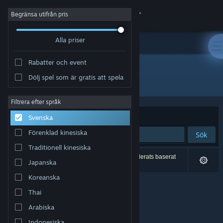
Logga in
Begränsa utifrån pris
Alla priser
Butik
Rabatter och event
Gemenskap
Dölj spel som är gratis att spela
Utgivare: Unknown Conquest Games
Om
Filtrera efter språk
Sortera efter
Relevans
Svenska
Support
Förenklad kinesiska
Sök
Traditionell kinesiska
Byt språk
0 träffar matchade din sökning. 2 titlar har exkluderats baserat
Japanska
på dina preferenser.
Skaffa Steams mobilapp
Koreanska
Thai
Se skrivbordswebbplats
Arabiska
Indonesiska