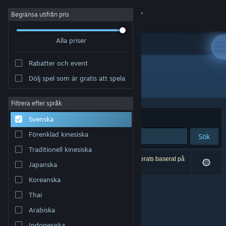
Logga in
Begränsa utifrån pris
Alla priser
Butik
Rabatter och event
Gemenskap
Dölj spel som är gratis att spela
Utgivare: The Elephant Crew
Om
Filtrera efter språk
Sortera efter
Relevans
Svenska
Support
Förenklad kinesiska
Sök
Traditionell kinesiska
Byt språk
0 träffar matchade din sökning. 1 titel har exkluderats baserat på
Japanska
dina preferenser.
Skaffa Steams mobilapp
Koreanska
Thai
Se skrivbordswebbplats
Arabiska
Indonesiska