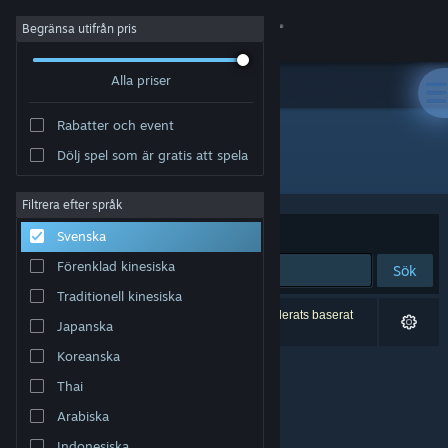
Logga in
Begränsa utifrån pris
Alla priser
Butik
Rabatter och event
Gemenskap
Dölj spel som är gratis att spela
Utgivare: Spin Slash
Om
Filtrera efter språk
Sortera efter
Relevans
Svenska
Support
Förenklad kinesiska
Sök
Traditionell kinesiska
Byt språk
0 träffar matchade din sökning. 3 titlar har exkluderats baserat
Japanska
på dina preferenser.
Skaffa Steams mobilapp
Koreanska
Thai
Se skrivbordswebbplats
Arabiska
Indonesiska