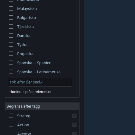
Malaysiska
Bulgariska
Tjeckiska
Danska
Tyska
Engelska
Spanska – Spanien
Spanska – Latinamerika
Hantera språkpreferenser
Begränsa efter tagg
© Valve Corporation. Alla rättigheter förbehållna. Alla
Strategi
varumärken tillhör respektive ägare i USA och andra
länder.
Integritetspolicy
|
Juridisk information
|
Tillgänglighet
|
Steams abonnentavtal
|
Action
Återbetalningar
|
Cookies
Äventyr