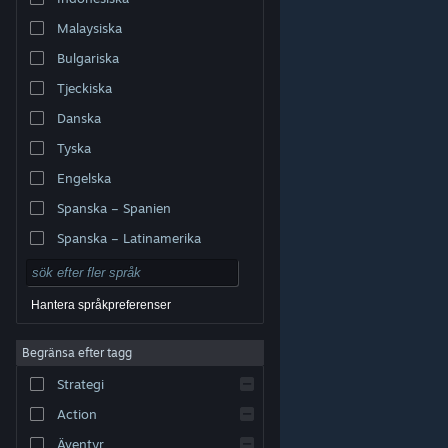
Malaysiska
Bulgariska
Tjeckiska
Danska
Tyska
Engelska
Spanska – Spanien
Spanska – Latinamerika
Hantera språkpreferenser
Begränsa efter tagg
© Valve Corporation. Alla rättigheter förbehållna. Alla
Strategi
varumärken tillhör respektive ägare i USA och andra
länder.
Integritetspolicy
|
Juridisk information
|
Tillgänglighet
|
Steams abonnentavtal
|
Action
Återbetalningar
|
Cookies
Äventyr