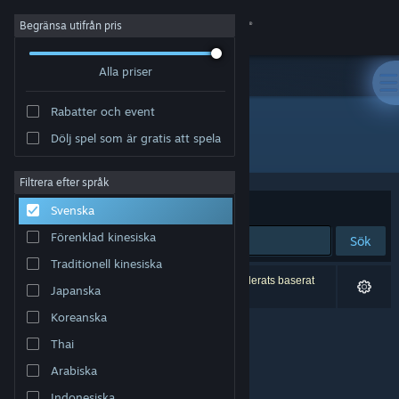
Logga in
Begränsa utifrån pris
Alla priser
Butik
Rabatter och event
Gemenskap
Dölj spel som är gratis att spela
Utgivare: Skaldery Games
Om
Filtrera efter språk
Sortera efter
Relevans
Svenska
Support
Förenklad kinesiska
Sök
Traditionell kinesiska
Byt språk
0 träffar matchade din sökning. 2 titlar har exkluderats baserat
Japanska
på dina preferenser.
Skaffa Steams mobilapp
Koreanska
Thai
Se skrivbordswebbplats
Arabiska
Indonesiska