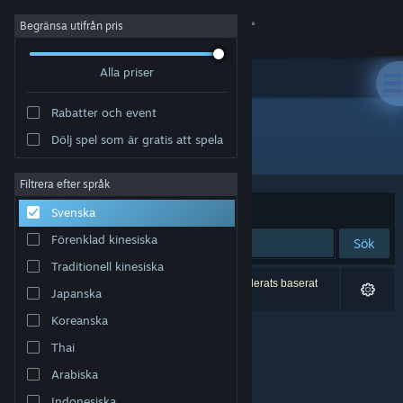
Logga in
Begränsa utifrån pris
Alla priser
Butik
Rabatter och event
Gemenskap
Dölj spel som är gratis att spela
Utgivare: SOLIDS Studio
Om
Filtrera efter språk
Sortera efter
Relevans
Svenska
Support
Förenklad kinesiska
Sök
Traditionell kinesiska
Byt språk
0 träffar matchade din sökning. 7 titlar har exkluderats baserat
Japanska
på dina preferenser.
Skaffa Steams mobilapp
Koreanska
Thai
Se skrivbordswebbplats
Arabiska
Indonesiska