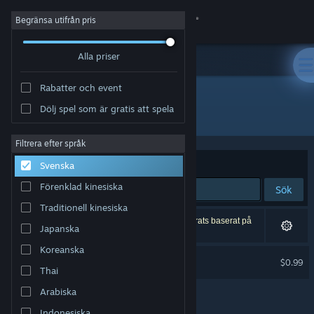
Logga in
Begränsa utifrån pris
Alla priser
Butik
Rabatter och event
Gemenskap
Dölj spel som är gratis att spela
Utgivare: Primitive Realms
Om
Filtrera efter språk
Sortera efter
Relevans
Svenska
Support
Förenklad kinesiska
Sök
Traditionell kinesiska
Byt språk
1 träff matchade din sökning. 2 titlar har exkluderats baserat på
Japanska
dina preferenser.
Skaffa Steams mobilapp
Koreanska
Ancient Archer Soundtrack
$0.99
Thai
Se skrivbordswebbplats
Arabiska
Indonesiska