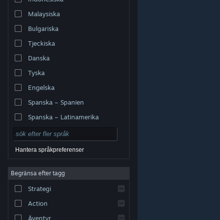
Malaysiska
Bulgariska
Tjeckiska
Danska
Tyska
Engelska
Spanska – Spanien
Spanska – Latinamerika
Hantera språkpreferenser
Begränsa efter tagg
© Valve Corporation. Alla rättigheter förbehållna. Alla
Strategi
varumärken tillhör respektive ägare i USA och andra
länder.
Integritetspolicy
|
Juridisk information
|
Tillgänglighet
|
Steams abonnentavtal
|
Action
Återbetalningar
|
Cookies
Äventyr