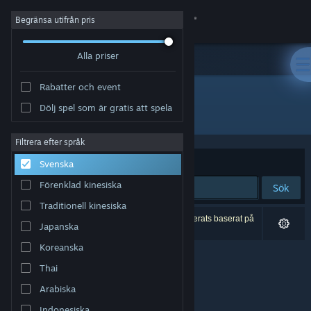
Logga in
Begränsa utifrån pris
Alla priser
Butik
Rabatter och event
Gemenskap
Dölj spel som är gratis att spela
Utgivare: Polyraptor Games
Om
Filtrera efter språk
Sortera efter
Relevans
Svenska
Support
Förenklad kinesiska
Sök
Traditionell kinesiska
Byt språk
0 träffar matchade din sökning. 1 titel har exkluderats baserat på
Japanska
dina preferenser.
Skaffa Steams mobilapp
Koreanska
Thai
Se skrivbordswebbplats
Arabiska
Indonesiska