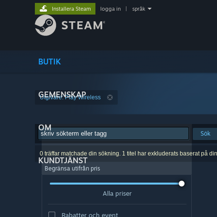
Installera Steam
logga in
|
språk
BUTIK
GEMENSKAP
Utgivare: Play Wireless
OM
Sök
0 träffar matchade din sökning. 1 titel har exkluderats baserat på di
KUNDTJÄNST
Begränsa utifrån pris
Alla priser
Rabatter och event