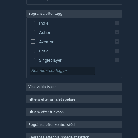
Tyska
Begränsa efter tagg
Engelska
Indie
Spanska – Spanien
Action
Spanska – Latinamerika
Äventyr
Fritid
Singleplayer
Simulering
RPG (rollspel)
Visa valda typer
Strategi
2D
Filtrera efter antalet spelare
Early Access
Filtrera efter funktion
3D
Begränsa efter kontrollstöd
Gratis att spela
Atmosfäriskt
Begränsa efter hjälpmedelsfunktion