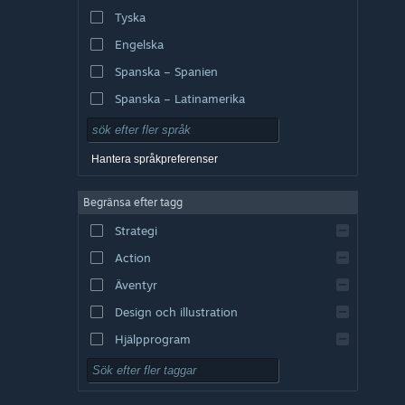
Tyska
Engelska
Spanska – Spanien
Spanska – Latinamerika
Hantera språkpreferenser
Begränsa efter tagg
Strategi
Action
Äventyr
Design och illustration
Hjälpprogram
Gratis att spela
RPG (rollspel)