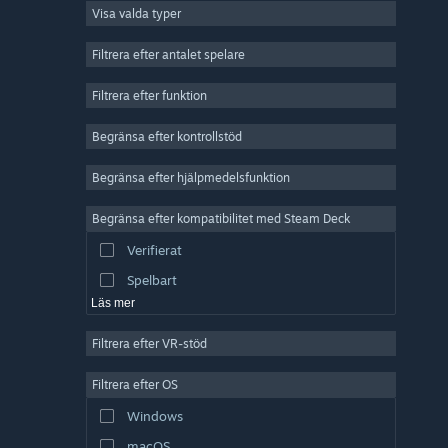
Visa valda typer
MMO
Indie
Filtrera efter antalet spelare
Early Access
Filtrera efter funktion
Fritid
Begränsa efter kontrollstöd
Simulering
Racing
Begränsa efter hjälpmedelsfunktion
Sport
Begränsa efter kompatibilitet med Steam Deck
Videoproduktion
Verifierat
Bildredigering
Spelbart
Läs mer
Filtrera efter VR-stöd
Filtrera efter OS
Windows
macOS