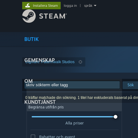
Installera Steam
logga in
|
språk
BUTIK
GEMENSKAP
Utgivare: Patternwalk Studios
OM
Sök
0 träffar matchade din sökning. 1 titel har exkluderats baserat på di
KUNDTJÄNST
Begränsa utifrån pris
Alla priser
Rabatter och event