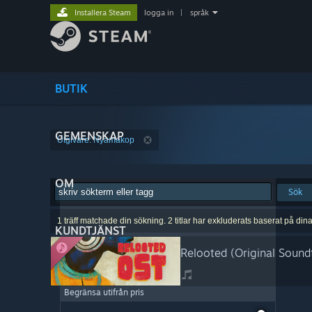
Installera Steam
logga in
|
språk
BUTIK
GEMENSKAP
Utgivare: Nyamakop
OM
Sök
1 träff matchade din sökning. 2 titlar har exkluderats baserat på din
KUNDTJÄNST
Relooted (Original Sound
Begränsa utifrån pris