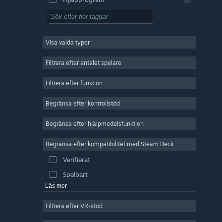
Gratis att spela
RPG (rollspel)
Visa valda typer
MMO
Indie
Filtrera efter antalet spelare
Early Access
Filtrera efter funktion
Fritid
Begränsa efter kontrollstöd
Simulering
Racing
Begränsa efter hjälpmedelsfunktion
Sport
Begränsa efter kompatibilitet med Steam Deck
Videoproduktion
Verifierat
Bildredigering
Spelbart
Läs mer
Filtrera efter VR-stöd