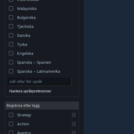
Malaysiska
Bulgariska
Tjeckiska
Danska
Tyska
Engelska
Spanska – Spanien
Spanska – Latinamerika
Hantera språkpreferenser
Begränsa efter tagg
© Valve Corporation. Alla rättigheter förbehållna. Alla
Strategi
varumärken tillhör respektive ägare i USA och andra
länder.
Integritetspolicy
|
Juridisk information
|
Tillgänglighet
|
Steams abonnentavtal
|
Action
Återbetalningar
|
Cookies
Äventyr