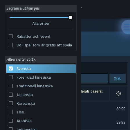
Logga in
Begränsa utifrån pris
Alla priser
Butik
Rabatter och event
Gemenskap
Dölj spel som är gratis att spela
Utgivare: Notus Games Ltd
Om
Filtrera efter språk
Sortera efter
Relevans
Svenska
Support
Förenklad kinesiska
Sök
Traditionell kinesiska
Byt språk
2 träffar matchade din sökning. 9 titlar har exkluderats baserat
Japanska
på dina preferenser.
Skaffa Steams mobilapp
Koreanska
Christmas Puzzle
$9.99
Thai
Se skrivbordswebbplats
Tricks and Treats
Arabiska
$9.99
Indonesiska