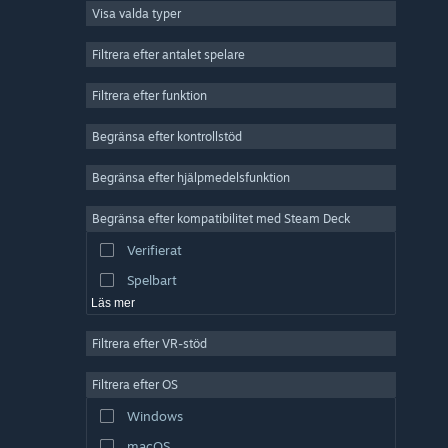
Visa valda typer
MMO
Indie
Filtrera efter antalet spelare
Early Access
Filtrera efter funktion
Fritid
Begränsa efter kontrollstöd
Simulering
Racing
Begränsa efter hjälpmedelsfunktion
Sport
Begränsa efter kompatibilitet med Steam Deck
Videoproduktion
Verifierat
Bildredigering
Spelbart
Läs mer
Filtrera efter VR-stöd
Filtrera efter OS
Windows
macOS