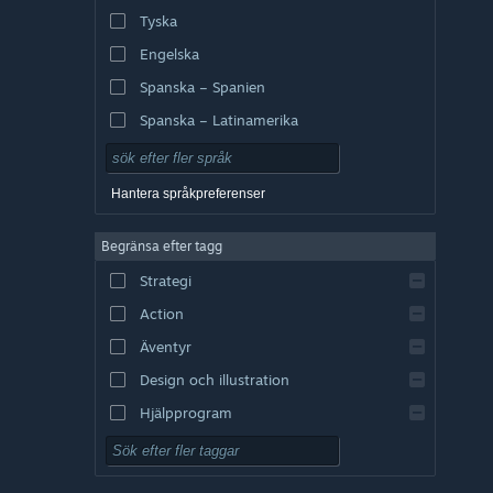
Tyska
Engelska
Spanska – Spanien
Spanska – Latinamerika
Hantera språkpreferenser
Begränsa efter tagg
Strategi
Action
Äventyr
Design och illustration
Hjälpprogram
Gratis att spela
RPG (rollspel)