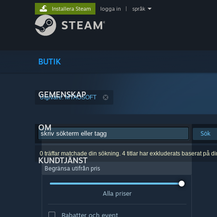
Installera Steam
logga in
|
språk
BUTIK
GEMENSKAP
Utgivare: MYAOSOFT
OM
Sök
0 träffar matchade din sökning. 4 titlar har exkluderats baserat på d
KUNDTJÄNST
Begränsa utifrån pris
Alla priser
Rabatter och event