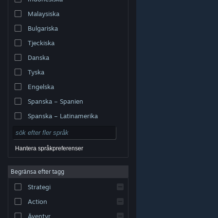
Malaysiska
Bulgariska
Tjeckiska
Danska
Tyska
Engelska
Spanska – Spanien
Spanska – Latinamerika
Hantera språkpreferenser
Begränsa efter tagg
© Valve Corporation. Alla rättigheter förbehållna. Alla
Strategi
varumärken tillhör respektive ägare i USA och andra
länder.
Integritetspolicy
|
Juridisk information
|
Tillgänglighet
|
Steams abonnentavtal
|
Action
Återbetalningar
|
Cookies
Äventyr