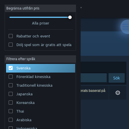
Logga in
Begränsa utifrån pris
Alla priser
Butik
Rabatter och event
Gemenskap
Dölj spel som är gratis att spela
Utgivare: JHC Media
Om
Filtrera efter språk
Sortera efter
Relevans
Svenska
Support
Förenklad kinesiska
Sök
Traditionell kinesiska
Byt språk
0 träffar matchade din sökning. 1 titel har exkluderats baserat på
Japanska
dina preferenser.
Skaffa Steams mobilapp
Koreanska
Thai
Se skrivbordswebbplats
Arabiska
Indonesiska