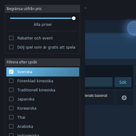
Logga in
Begränsa utifrån pris
Alla priser
Butik
Rabatter och event
Gemenskap
Dölj spel som är gratis att spela
Utgivare: InfiniteSpring Studio
Om
Filtrera efter språk
Sortera efter
Relevans
Svenska
Support
Förenklad kinesiska
Sök
Traditionell kinesiska
Byt språk
0 träffar matchade din sökning. 3 titlar har exkluderats baserat
Japanska
på dina preferenser.
Skaffa Steams mobilapp
Koreanska
Thai
Se skrivbordswebbplats
Arabiska
Indonesiska