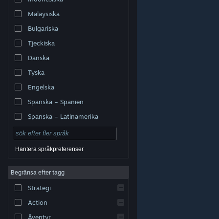
Malaysiska
Bulgariska
Tjeckiska
Danska
Tyska
Engelska
Spanska – Spanien
Spanska – Latinamerika
Hantera språkpreferenser
Begränsa efter tagg
© Valve Corporation. Alla rättigheter förbehållna. Alla
Strategi
varumärken tillhör respektive ägare i USA och andra
länder.
Integritetspolicy
|
Juridisk information
|
Tillgänglighet
|
Steams abonnentavtal
|
Action
Återbetalningar
|
Cookies
Äventyr