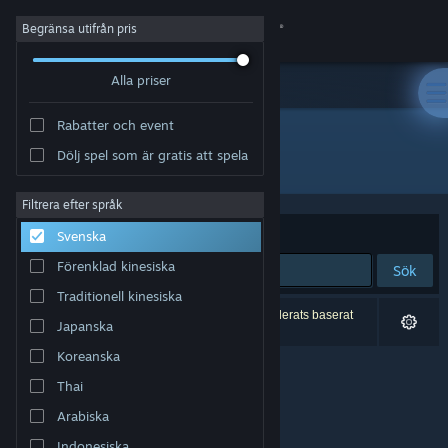
Logga in
Begränsa utifrån pris
Alla priser
Butik
Rabatter och event
Gemenskap
Dölj spel som är gratis att spela
Utgivare: Hopscotch Games
Om
Filtrera efter språk
Sortera efter
Relevans
Svenska
Support
Förenklad kinesiska
Sök
Traditionell kinesiska
Byt språk
0 träffar matchade din sökning. 3 titlar har exkluderats baserat
Japanska
på dina preferenser.
Skaffa Steams mobilapp
Koreanska
Thai
Se skrivbordswebbplats
Arabiska
Indonesiska