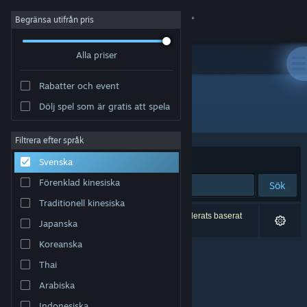
Logga in
Begränsa utifrån pris
Alla priser
Butik
Rabatter och event
Gemenskap
Dölj spel som är gratis att spela
Utgivare: Holospark
Om
Filtrera efter språk
Sortera efter
Relevans
Svenska
Support
Förenklad kinesiska
Sök
Traditionell kinesiska
Byt språk
0 träffar matchade din sökning. 4 titlar har exkluderats baserat
Japanska
på dina preferenser.
Skaffa Steams mobilapp
Koreanska
Thai
Se skrivbordswebbplats
Arabiska
Indonesiska