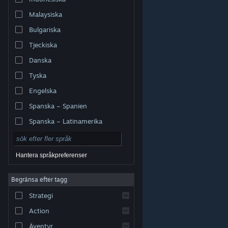
Malaysiska
Bulgariska
Tjeckiska
Danska
Tyska
Engelska
Spanska – Spanien
Spanska – Latinamerika
Hantera språkpreferenser
Begränsa efter tagg
© Valve Corporation. Alla rättigheter förbehållna. Alla
Strategi
varumärken tillhör respektive ägare i USA och andra
länder.
Integritetspolicy
|
Juridisk information
|
Tillgänglighet
|
Steams abonnentavtal
|
Action
Återbetalningar
|
Cookies
Äventyr