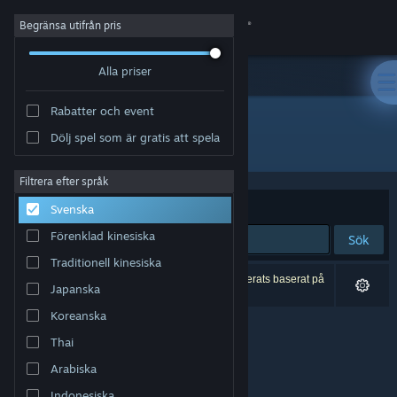
Logga in
Begränsa utifrån pris
Alla priser
Butik
Rabatter och event
Gemenskap
Dölj spel som är gratis att spela
Utgivare: Director Liu
Om
Filtrera efter språk
Sortera efter
Relevans
Svenska
Support
Förenklad kinesiska
Sök
Traditionell kinesiska
Byt språk
0 träffar matchade din sökning. 1 titel har exkluderats baserat på
Japanska
dina preferenser.
Skaffa Steams mobilapp
Koreanska
Thai
Se skrivbordswebbplats
Arabiska
Indonesiska