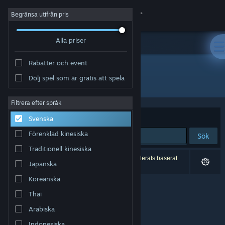
Logga in
Begränsa utifrån pris
Alla priser
Butik
Rabatter och event
Gemenskap
Dölj spel som är gratis att spela
Utgivare: Blue Ghost Games
Om
Filtrera efter språk
Sortera efter
Relevans
Svenska
Support
Förenklad kinesiska
Sök
Traditionell kinesiska
Byt språk
0 träffar matchade din sökning. 2 titlar har exkluderats baserat
Japanska
på dina preferenser.
Skaffa Steams mobilapp
Koreanska
Thai
Se skrivbordswebbplats
Arabiska
Indonesiska