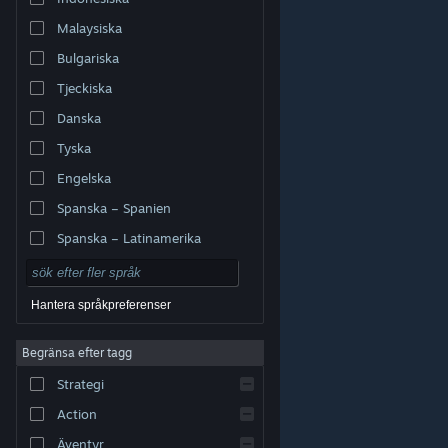
Malaysiska
Bulgariska
Tjeckiska
Danska
Tyska
Engelska
Spanska – Spanien
Spanska – Latinamerika
Hantera språkpreferenser
Begränsa efter tagg
© Valve Corporation. Alla rättigheter förbehållna. Alla
Strategi
varumärken tillhör respektive ägare i USA och andra
länder.
Integritetspolicy
|
Juridisk information
|
Tillgänglighet
|
Steams abonnentavtal
|
Action
Återbetalningar
|
Cookies
Äventyr