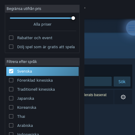
Logga in
Begränsa utifrån pris
Alla priser
Butik
Rabatter och event
Gemenskap
Dölj spel som är gratis att spela
Utgivare: BINGOBELL
Om
Filtrera efter språk
Sortera efter
Relevans
Svenska
Support
Förenklad kinesiska
Sök
Traditionell kinesiska
Byt språk
0 träffar matchade din sökning. 9 titlar har exkluderats baserat
Japanska
på dina preferenser.
Skaffa Steams mobilapp
Koreanska
Thai
Se skrivbordswebbplats
Arabiska
Indonesiska