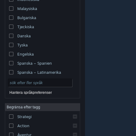
Malaysiska
Bulgariska
Tjeckiska
Danska
Tyska
Engelska
Spanska – Spanien
Spanska – Latinamerika
Hantera språkpreferenser
Begränsa efter tagg
© Valve Corporation. Alla rättigheter förbehållna. Alla
Strategi
varumärken tillhör respektive ägare i USA och andra
länder.
Integritetspolicy
|
Juridisk information
|
Tillgänglighet
|
Steams abonnentavtal
|
Action
Återbetalningar
|
Cookies
Äventyr