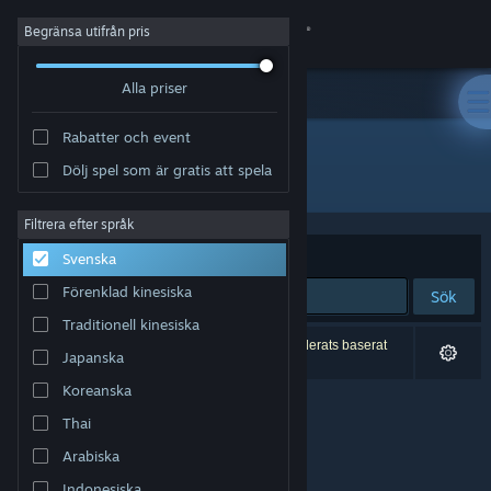
Logga in
Begränsa utifrån pris
Alla priser
Butik
Rabatter och event
Gemenskap
Dölj spel som är gratis att spela
Utgivare: Analogue Reverie
Om
Filtrera efter språk
Sortera efter
Relevans
Svenska
Support
Förenklad kinesiska
Sök
Traditionell kinesiska
Byt språk
0 träffar matchade din sökning. 2 titlar har exkluderats baserat
Japanska
på dina preferenser.
Skaffa Steams mobilapp
Koreanska
Thai
Se skrivbordswebbplats
Arabiska
Indonesiska