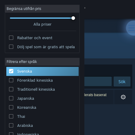
Logga in
Begränsa utifrån pris
Alla priser
Butik
Rabatter och event
Gemenskap
Dölj spel som är gratis att spela
Utgivare: Alaska
Om
Filtrera efter språk
Sortera efter
Relevans
Svenska
Support
Förenklad kinesiska
Sök
Traditionell kinesiska
Byt språk
0 träffar matchade din sökning. 2 titlar har exkluderats baserat
Japanska
på dina preferenser.
Skaffa Steams mobilapp
Koreanska
Thai
Se skrivbordswebbplats
Arabiska
Indonesiska