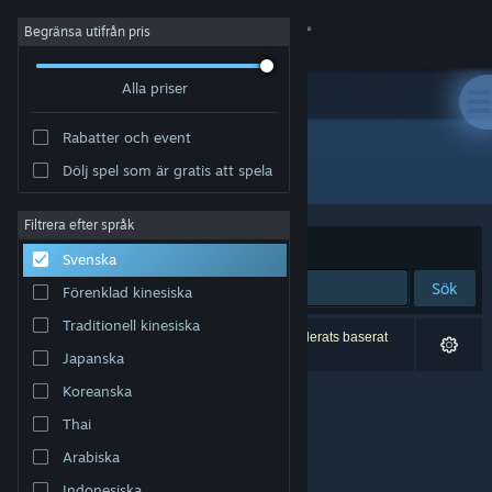
Logga in
Begränsa utifrån pris
Alla priser
Butik
Rabatter och event
Gemenskap
Alla produkter
Dölj spel som är gratis att spela
Om
Filtrera efter språk
Sortera efter
Relevans
Svenska
Support
Sök
Förenklad kinesiska
Traditionell kinesiska
Byt språk
0 träffar matchade din sökning. 4 titlar har exkluderats baserat
på dina preferenser.
Japanska
Skaffa Steams mobilapp
Koreanska
Thai
Se skrivbordswebbplats
Arabiska
Indonesiska