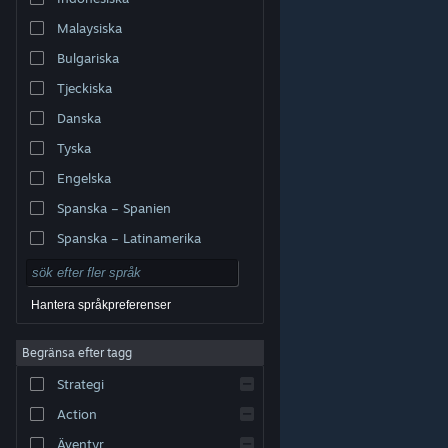
Malaysiska
Bulgariska
Tjeckiska
Danska
Tyska
Engelska
Spanska – Spanien
Spanska – Latinamerika
Hantera språkpreferenser
Begränsa efter tagg
© Valve Corporation. Alla rättigheter förbehållna. Alla
Strategi
varumärken tillhör respektive ägare i USA och andra
länder.
Integritetspolicy
|
Juridisk information
|
Tillgänglighet
|
Steams abonnentavtal
|
Action
Återbetalningar
|
Cookies
Äventyr